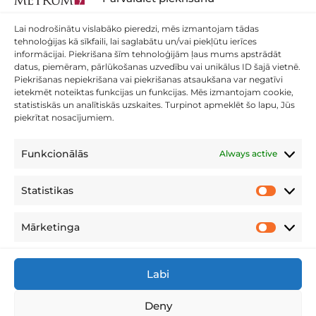
Lai nodrošinātu vislabāko pieredzi, mēs izmantojam tādas
tehnoloģijas kā sīkfaili, lai saglabātu un/vai piekļūtu ierīces
informācijai. Piekrišana šīm tehnoloģijām ļaus mums apstrādāt
datus, piemēram, pārlūkošanas uzvedību vai unikālus ID šajā vietnē.
Piekrišanas nepiekrišana vai piekrišanas atsaukšana var negatīvi
ietekmēt noteiktas funkcijas un funkcijas. Mēs izmantojam cookie,
statistiskās un analītiskās uzskaites. Turpinot apmeklēt šo lapu, Jūs
piekrītat nosacījumiem.
2005.gadā ievedām jaunākā tipa – līdz šim Latvijā neizmantota
Funkcionālās
Always active
ADS tipa kameras aerofoto iegūšanai, galvenā atšķirība, ka bildes
tiek uzņemtas līdzīgi kā skenēšana – kad viena bilde ir līdz pat 20
Statistikas
Statistikas
kilometriem garumā. Atšķirība no Frame (rāmja) kamerām, datu
apstrādes ātrums un kvalitāte meža apvidū.
Mārketinga
Mārketing
Labi
PRIVĀTUMA POLITIKA
Deny