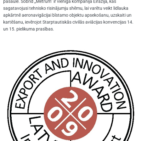
pasaulē. Šobrīd „Metrum” ir vienīgā kompānija Eirāzijā, kas
sagatavojusi tehnisko risinājumju shēmu, lai varētu veikt lidlauka
apkārtnē aeronavigācijai bīstamo objektu apsekošanu, uzskaiti un
kartēšanu, ievērojot Starptautiskās civilās aviācijas konvencijas 14.
un 15. pielikuma prasības.