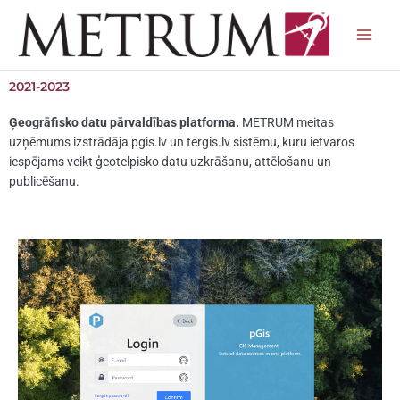
Skip
to
content
2021-2023
Ģeogrāfisko datu pārvaldības platforma.
METRUM meitas
uzņēmums izstrādāja pgis.lv un tergis.lv sistēmu, kuru ietvaros
iespējams veikt ģeotelpisko datu uzkrāšanu, attēlošanu un
publicēšanu.