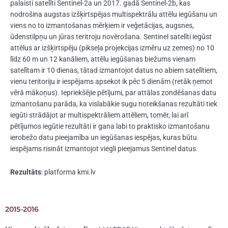
palaisti satelīti Sentinel-2a un 2017. gadā Sentinel-2b, kas
nodrošina augstas izšķirtspējas multispektrālu attēlu iegūšanu un
viens no to izmantošanas mērķiem ir veģetācijas, augsnes,
ūdenstilpņu un jūras teritroju novērošana. Sentinel satelīti iegūst
attēlus ar izšķirtspēju (pikseļa projekcijas izmēru uz zemes) no 10
līdz 60 m un 12 kanāliem, attēlu iegūšanas biežums vienam
satelītam ir 10 dienas, tātad izmantojot datus no abiem satelītiem,
vienu teritoriju ir iespējams apsekot ik pēc 5 dienām (retāk ņemot
vērā mākoņus). Iepriekšējie pētījumi, par attālas zondēšanas datu
izmantošanu parāda, ka vislabākie sugu noteikšanas rezultāti tiek
iegūti strādājot ar multispektrāliem attēliem, tomēr, lai arī
pētījumos iegūtie rezultāti ir gana labi to praktisko izmantošanu
ierobežo datu pieejamība un iegūšanas iespējas, kuras būtu
iespējams risināt izmantojot viegli pieejamus Sentinel datus.
Rezultāts
: platforma kmi.lv
2015-2016