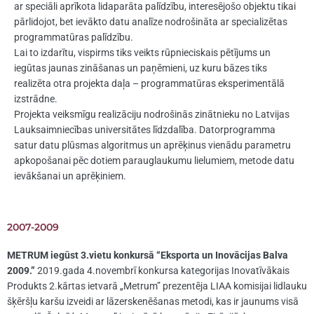
ar speciāli aprīkota lidaparāta palīdzību, interesējošo objektu tikai
pārlidojot, bet ievākto datu analīze nodrošināta ar specializētas
programmatūras palīdzību.
Lai to izdarītu, vispirms tiks veikts rūpnieciskais pētījums un
iegūtas jaunas zināšanas un paņēmieni, uz kuru bāzes tiks
realizēta otra projekta daļa – programmatūras eksperimentālā
izstrādne.
Projekta veiksmīgu realizāciju nodrošinās zinātnieku no Latvijas
Lauksaimniecības universitātes līdzdalība. Datorprogramma
satur datu plūsmas algoritmus un aprēķinus vienādu parametru
apkopošanai pēc dotiem parauglaukumu lielumiem, metode datu
ievākšanai un aprēķiniem.
2007-2009
METRUM iegūst 3.vietu konkursā “Eksporta un Inovācijas Balva
2009.”
2019.gada 4.novembrī konkursa kategorijas Inovatīvākais
Produkts 2.kārtas ietvarā „Metrum” prezentēja LIAA komisijai lidlauku
šķēršļu karšu izveidi ar lāzerskenēšanas metodi, kas ir jaunums visā