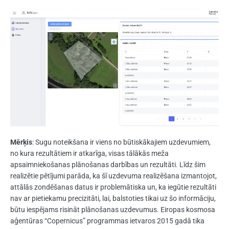
Mērķis
: Sugu noteikšana ir viens no būtiskākajiem uzdevumiem,
no kura rezultātiem ir atkarīga, visas tālākās meža
apsaimniekošanas plānošanas darbības un rezultāti. Līdz šim
realizētie pētījumi parāda, ka šī uzdevuma realizēšana izmantojot,
attālās zondēšanas datus ir problemātiska un, ka iegūtie rezultāti
nav ar pietiekamu precizitāti, lai, balstoties tikai uz šo informāciju,
būtu iespējams risināt plānošanas uzdevumus. Eiropas kosmosa
aģentūras “Copernicus” programmas ietvaros 2015 gadā tika