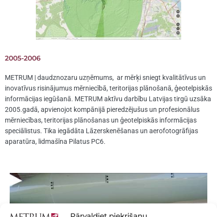
2005-2006
METRUM | daudznozaru uzņēmums, ar mērķi sniegt kvalitātīvus un
inovatīvus risinājumus mērniecībā, teritorijas plānošanā, ģeotelpiskās
informācijas iegūšanā. METRUM aktīvu darbību Latvijas tirgū uzsāka
2005.gadā, apvienojot kompānijā pieredzējušus un profesionālus
mērniecības, teritorijas plānošanas un ģeotelpiskās informācijas
speciālistus. Tika iegādāta Lāzerskenēšanas un aerofotogrāfijas
aparatūra, lidmašīna Pilatus PC6.
Pārvaldiet piekrišanu