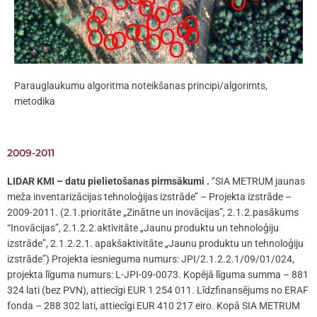
Parauglaukumu algoritma noteikšanas principi/algorimts,
metodika
2009-2011
LIDAR KMI – datu pielietošanas pirmsākumi .
‘’SIA METRUM jaunas
meža inventarizācijas tehnoloģijas izstrāde’’ – Projekta izstrāde –
2009-2011. (2.1.prioritāte „Zinātne un inovācijas”, 2.1.2.pasākums
“Inovācijas”, 2.1.2.2.aktivitāte „Jaunu produktu un tehnoloģiju
izstrāde”, 2.1.2.2.1. apakšaktivitāte „Jaunu produktu un tehnoloģiju
izstrāde”) Projekta iesnieguma numurs: JPI/2.1.2.2.1/09/01/024,
projekta līguma numurs: L-JPI-09-0073. Kopējā līguma summa – 881
324 lati (bez PVN), attiecīgi EUR 1 254 011. Līdzfinansējums no ERAF
fonda – 288 302 lati, attiecīgi EUR 410 217 eiro. Kopā SIA METRUM