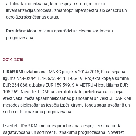
attālinātai noteikšanai, kuru iespējams integrēt meža
inventarizācijas procesā, izmantojot hiperspektrālālo sensoru un
aerolāzerskenēšanas datus.
Rezultāts
: Algoritmi datu apstrādei un cirsmu sortimentu
prognozēšanā.
2014-2015
LIDAR KMI uzlabošana:
MNKC projekts 2014/2015, Finansējuma
līgums Nr.4-02/P11, 4-06/53-P11, 1-06/19. Projekta kopējā summa
EUR 264 868, atbalsts EUR 159 599. SIA METRUM ieguldījums EUR
105 269. Novērtēt LIDAR un aerofoto datu pielietošanas iespējas
efektīvākai meža apsaimniekošanas plānošanai un veikt „LIDAR KMI”
metodes pielietošanas iespēju izpēti cirsmu fonda sagatavošanā un
sortimentu iznākumu prognozēšanā.
Izvērtēt LIDAR KMI metodes pielietošanas iespēju cirsmu fonda
sagatavošanā un sortimentu iznākumu prognozēšanā. Novērtēt