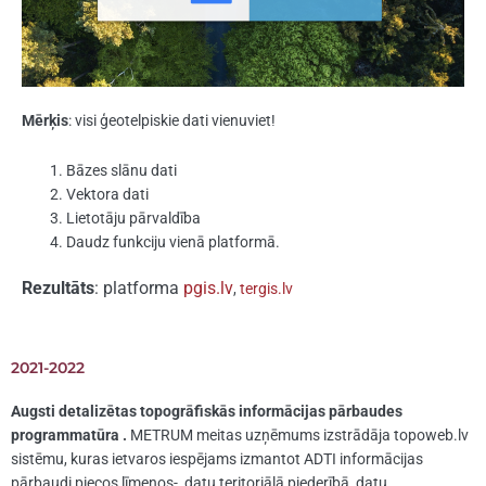
Mērķis
: visi ģeotelpiskie dati vienuviet!
Bāzes slānu dati
Vektora dati
Lietotāju pārvaldība
Daudz funkciju vienā platformā.
Rezultāts
: platforma
pgis.lv
,
tergis.lv
2021-2022
Augsti detalizētas topogrāfiskās informācijas pārbaudes
programmatūra .
METRUM meitas uzņēmums izstrādāja topoweb.lv
sistēmu, kuras ietvaros iespējams izmantot ADTI informācijas
pārbaudi piecos līmeņos- datu teritoriālā piederībā, datu