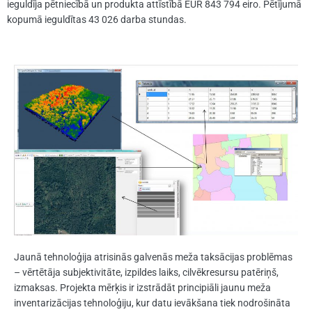
ieguldīja pētniecībā un produkta attīstībā EUR 843 794 eiro. Pētījumā
kopumā ieguldītas 43 026 darba stundas.
Jaunā tehnoloģija atrisinās galvenās meža taksācijas problēmas
– vērtētāja subjektivitāte, izpildes laiks, cilvēkresursu patēriņš,
izmaksas. Projekta mērķis ir izstrādāt principiāli jaunu meža
inventarizācijas tehnoloģiju, kur datu ievākšana tiek nodrošināta