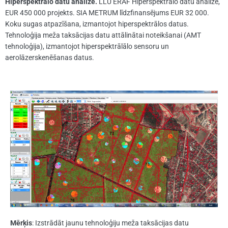
Hiperspektrālo datu analīze.
LLU ERAF Hiperspektrālo datu analīze,
EUR 450 000 projekts. SIA METRUM līdzfinansējums EUR 32 000.
Koku sugas atpazīšana, izmantojot hiperspektrālos datus.
Tehnoloģija meža taksācijas datu attālinātai noteikšanai (AMT
tehnoloģija), izmantojot hiperspektrālālo sensoru un
aerolāzerskenēšanas datus.
Mērķis
: Izstrādāt jaunu tehnoloģiju meža taksācijas datu