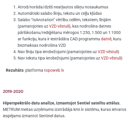
Atrod/norāda/dzēš neatļautos slāņu nosaukumus
Automātiski salabo līniju, tekstu un ceļļu kļūdas
Salabo “IsAnotation” vērtību cellēm, tekstiem, līnijām
(pamatojoties uz
VZD vēstuli
), kas nodrošina datnes
pārlūkošanu/rediģēšanu mērogos 1:250, 1:500 un 1:1000
ar funkciju, kura ir iestrādāta CAD programmu
datnē
, kuru
bezmaksas nodrošina VZD
Nav līniju tipa ierobežojumi (pamatojoties uz
VZD vēstuli
)
Nav tekstu tipa ierobežojumi (pamatojoties uz
VZD vēstuli
)
Rezultāts
: platforma
topoweb.lv
2019-2020
Hiperspektrālo datu analīze, izmantojot Sentiel satelītu attēlus.
METRUM meitas uzņēmums izstrādāja kmi.lv sistēmu, kuras ietvaros
iespējams izmantot Sentinel datus.