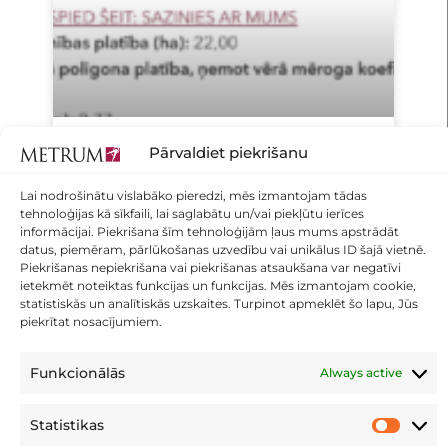
Pārvaldiet piekrišanu
VAI JŪSU ZEMES
VIENĪBAI ROBEŽAS IR
Lai nodrošinātu vislabāko pieredzi, mēs izmantojam tādas
TIKAI IERĀDĪTAS? TAGAD
tehnoloģijas kā sīkfaili, lai saglabātu un/vai piekļūtu ierīces
TO VAR PĀRBAUDĪT
informācijai. Piekrišana šīm tehnoloģijām ļaus mums apstrādāt
datus, piemēram, pārlūkošanas uzvedību vai unikālus ID šajā vietnē.
DAŽU SEKUNŽU LAIKĀ!
Piekrišanas nepiekrišana vai piekrišanas atsaukšana var negatīvi
ietekmēt noteiktas funkcijas un funkcijas. Mēs izmantojam cookie,
statistiskās un analītiskās uzskaites. Turpinot apmeklēt šo lapu, Jūs
LASĪT VARĀK »
piekrītat nosacījumiem.
13 marts, 2026
Nav komentāru
Funkcionālās
Always active
Statistikas
Statistik