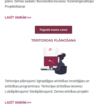
plāni/ Zemes sadale/ Būvniecībā būvasis/ Inženierģeodēzija/
Projektēšanai
LASĪT VAIRĀK>>>
Pajautā mums cenu!
TERITORIJAS PLĀNOŠANA
Teritorijas plānojumi/ ilgtspējīgas attīstības stratēģijas un
attīstības programmas/ Teritorijas attīstības ieceres/
Lokālplānojumi/ Detālplānojumi/ Zemes ierīcības projekti
LASĪT VAIRĀK>>>