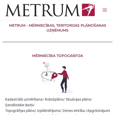
Skip
to
content
METRUM - MĒRNIECĪBAS, TERITORIJAS PLĀNOŠANAS
UZŅĒMUMS
MĒRNIECĪBA TOPOGRĀFIJA
Kadastrālā uzmērīšana/ Robežplāns/ Situācijas plāns/
Ģeodēziskie darbi/
Topogrāfijas plāns/ Izpildmērījums/ Zemes ierīcība /Apgrūtinājumi