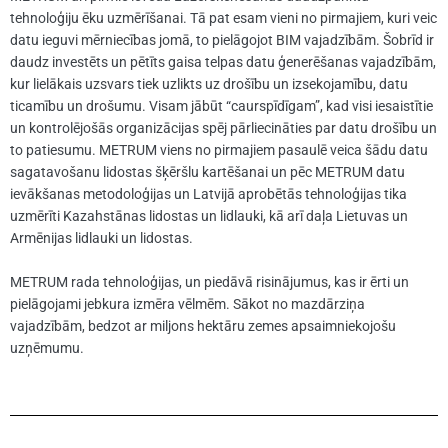
tehnoloģiju ēku uzmērīšanai. Tā pat esam vieni no pirmajiem, kuri veic
datu ieguvi mērniecības jomā, to pielāgojot BIM vajadzībām. Šobrīd ir
daudz investēts un pētīts gaisa telpas datu ģenerēšanas vajadzībām,
kur lielākais uzsvars tiek uzlikts uz drošību un izsekojamību, datu
ticamību un drošumu. Visam jābūt “caurspīdīgam”, kad visi iesaistītie
un kontrolējošās organizācijas spēj pārliecināties par datu drošību un
to patiesumu. METRUM viens no pirmajiem pasaulē veica šādu datu
sagatavošanu lidostas šķēršlu kartēšanai un pēc METRUM datu
ievākšanas metodoloģijas un Latvijā aprobētās tehnoloģijas tika
uzmērīti Kazahstānas lidostas un lidlauki, kā arī daļa Lietuvas un
Armēnijas lidlauki un lidostas.
METRUM rada tehnoloģijas, un piedāvā risinājumus, kas ir ērti un
pielāgojami jebkura izmēra vēlmēm. Sākot no mazdārziņa
vajadzībām, bedzot ar miljons hektāru zemes apsaimniekojošu
uzņēmumu.