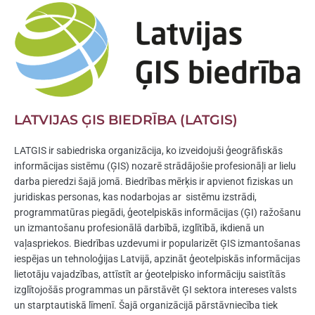
LATVIJAS ĢIS BIEDRĪBA (LATGIS)
LATGIS ir sabiedriska organizācija, ko izveidojuši ģeogrāfiskās
informācijas sistēmu (ĢIS) nozarē strādājošie profesionāļi ar lielu
darba pieredzi šajā jomā. Biedrības mērķis ir apvienot fiziskas un
juridiskas personas, kas nodarbojas ar sistēmu izstrādi,
programmatūras piegādi, ģeotelpiskās informācijas (ĢI) ražošanu
un izmantošanu profesionālā darbībā, izglītībā, ikdienā un
vaļaspriekos. Biedrības uzdevumi ir popularizēt ĢIS izmantošanas
iespējas un tehnoloģijas Latvijā, apzināt ģeotelpiskās informācijas
lietotāju vajadzības, attīstīt ar ģeotelpisko informāciju saistītās
izglītojošās programmas un pārstāvēt ĢI sektora intereses valsts
un starptautiskā līmenī. Šajā organizācijā pārstāvniecība tiek