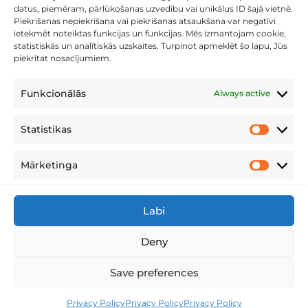
datus, piemēram, pārlūkošanas uzvedību vai unikālus ID šajā vietnē.
Piekrišanas nepiekrišana vai piekrišanas atsaukšana var negatīvi
ietekmēt noteiktas funkcijas un funkcijas. Mēs izmantojam cookie,
statistiskās un analītiskās uzskaites. Turpinot apmeklēt šo lapu, Jūs
piekrītat nosacījumiem.
LATVIJAS ATVĒRTO TEHNOLOĢIJU
ASOCIĀCIJA
(LATA)
Funkcionālās
Always active
METRUM kā LATA biedrs un valdes pārstāvis aktīvi iesaistās
informācijas un komunikācijas tehnoloģiju nozares attīstībā
Statistikas
Statistikas
Latvijā. Uzņēmums ir vērsts uz inovācijām, digitālo transformāciju
un ilgtspējīgu attīstību, apliecinot atvērtību moderniem IT
Mārketinga
Mārketing
risinājumiem un spēju īstenot nozīmīgus projektus ģeotelpisko
datu, infrastruktūras un tehnoloģiju jomā.
Labi
Deny
ĢEOTELPISKĀS INFORMĀCIJAS
KOORDINĀCIJAS PADOME
Save preferences
METRUM caur LATA pārstāvniecību piedalās Ģeotelpiskās
Privacy Policy
Privacy Policy
Privacy Policy
informācijas koordinācijas padomes darbā, kas nodrošina valsts,