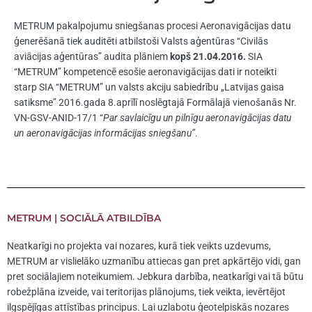
METRUM pakalpojumu sniegšanas procesi Aeronavigācijas datu
ģenerēšanā tiek auditēti atbilstoši Valsts aģentūras “Civilās
aviācijas aģentūras” audita plāniem
kopš 21.04.2016.
SIA
“METRUM” kompetencē esošie aeronavigācijas dati ir noteikti
starp SIA “METRUM” un valsts akciju sabiedrību „Latvijas gaisa
satiksme” 2016.gada 8.aprīlī noslēgtajā Formālajā vienošanās Nr.
VN-GSV-ANID-17/1 “
Par savlaicīgu un pilnīgu aeronavigācijas datu
un aeronavigācijas informācijas sniegšanu”
.
METRUM | SOCIĀLĀ ATBILDĪBA
Neatkarīgi no projekta vai nozares, kurā tiek veikts uzdevums,
METRUM ar vislielāko uzmanību attiecas gan pret apkārtējo vidi, gan
pret sociālajiem noteikumiem. Jebkura darbība, neatkarīgi vai tā būtu
robežplāna izveide, vai teritorijas plānojums, tiek veikta, ievērtējot
ilgspējīgas attīstības principus. Lai uzlabotu ģeotelpiskās nozares