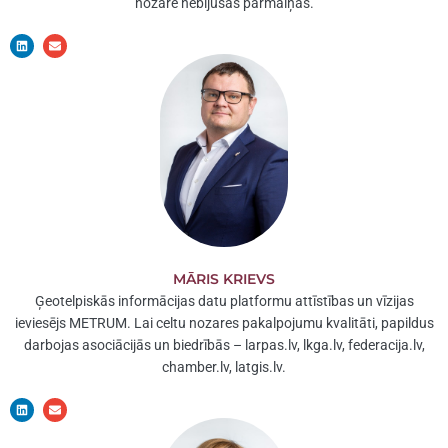
nozarē nebijušas pārmaiņas.
L
E
i
n
n
v
k
e
e
l
d
o
i
p
n
e
MĀRIS KRIEVS
Ģeotelpiskās informācijas datu platformu attīstības un vīzijas
ieviesējs METRUM. Lai celtu nozares pakalpojumu kvalitāti, papildus
darbojas asociācijās un biedrībās – larpas.lv, lkga.lv, federacija.lv,
chamber.lv, latgis.lv.
L
E
i
n
n
v
k
e