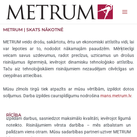
Skip
to
content
METRUM | SKATS NĀKOTNĒ
METRUM veido drošu, sakārtotu, ērtu un ekonomiski attīstītu vidi, lai
var lepoties ar to, nododot nākamajām paaudzēm. Mērķtiecīgi
veicam savus uzdevumus, radot precīzus, uzticamus un drošus
risinājumus ilgtermiņā, ievērojot dinamisku tehnoloģisko attīstību.
Taču aiz tehnoloģiskāiem risinājumiem nezaudējam cilvēcīgas un
cieņpilnas attiecības.
Mūsu zīmols tirgū tiek atpazīts ar mūsu vērtībām, izpildot dotos
solījumus. Darba izpildes caurspīdīgumu nodrošina
mans.metrum.lv
.
RĪCĪBA
izpildām darbus, sasniedzot maksimālo kvalitāti, ievērojot līgumā
noteikto. Risinājumiem vērsta darbība – mēs atbalstam un
palīdzam viens otram. Mūsu sadarbības partneri uztver METRUM