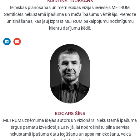
MĀRTIŅŠ TRUKŠĀNS
Telpiskās plānošanas un mērniecības vīzijas ieviesējs METRUM.
Sertificēts nekustamā īpašuma un meža īpašumu vērtētājs. Pieredze
un zināšanas, kas ļauj izprast METRUM pakalpojumu nozīmīgumu
klientu darījumu ķēdē.
L
E
i
n
n
v
k
e
e
l
d
o
i
p
n
e
EDGARS ŠĪNS
METRUM uzņēmuma idejas autors un vizionārs. Nekustamā īpašuma
tirgus pamatu izveidotājs Latvijā, lai nodrošinātu pilna servisa
nekustamā īpašuma datu iegūšanu un apsaimniekošanu, veica