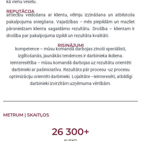
kā vienu veselu.
REPUTĀCIJA
attiecību veidošana ar klientu, vēlmju izzināšana un atbilstoša
pakalpojuma sniegšana. Vajadzības – mēs piepildām un mazliet
pārsniedzam klienta sagaidāmo rezultātu. Drošība – klientam ir
drošība par pakalpojuma izpildi un rezultāta kvalitāti.
RISINĀJUMI
kompetence – mūsu komandā darbojas zinoši speciālisti,
izglītošanās, jaunākās tendences ir darbinieka ikdiena.
Ieinteresētība – mūsu komandā darbojas uz rezultātu orientēti
darbinieki ar pašiniciatīvu. Rezultāts pār procesu -uz procesu
optimizāciju orientēti darbinieki. Lojalitāte –ieinteresēti, atbildīgi
darbinieki izvirzītām uzņēmuma vērtībām.
METRUM | SKAITĻOS
26 300
+
KLIENTI