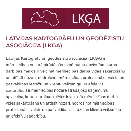
LATVIJAS KARTOGRĀFU UN ĢEODĒZISTU
ASOCIĀCIJA (LKĢA)
Latvijas Kartogrāfu un ģeodēzistu asociācija (LKĢA) ir
mērniecības nozarē strādājošo uzņēmumu apvienība, kuras
darbības mērķis ir veicināt mērniecības darba vides sakārtošanu
un attīstīt nozari, nodrošinot mērniecības profesionāļu, valsts un
pašvaldības iestāžu un klientu veiksmīgu un efektīvu
sadarbību.
) ir mērniecības nozarē strādājošo uzņēmumu
apvienība, kuras darbības mērķis ir veicināt mērniecības darba
vides sakārtošanu un attīstīt nozari, nodrošinot mērniecības
profesionāļu, valsts un pašvaldības iestāžu un klientu veiksmīgu
un efektīvu sadarbību.