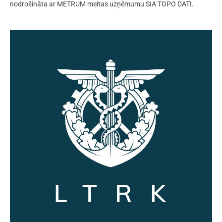
nodrošināta ar METRUM meitas uzņēmumu SIA TOPO DATI.