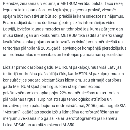
Pieredze, zināšanas, viedums, ir METRUM vērtību balsts. Taču reizē,
ieguldot laiku jauniešos, tos izglītojot, pieņemot praksē, vienmēr
spējam būt inovatīvi un būt soli priekšā laikam sniedzot risinājumus.
Esam radījuši daļu no šodienas ģeotelpiskās informācijas vides
Latvijā, ieviešot jaunas metodes un tehnoloģijas, kuras pārņem gan
mūsu klienti, gan arī konkurenti. METRUM tika radīts ar mērķi sniegt
kvalitātīvus pakalpojumus un inovatīvus risinājumus mērniecībā un
teritorijas plānošanā 2005.gadā, apvienojot kompānijā pieredzējušus
un profesionālus mērniecības un teritorijas plānošanas speciālistus.
Līdz ar pirmo darbības gadu, METRUM pakalpojumus visā Latvijas
teritorijā nodrošina plašs filiāļu tīkls, kas METRUM pakalpojumus un
konsultācijas padara pieejamākus klientiem. Jau pirmajā darbības
gadā METRUM kļūst par tirgus līderi starp mērniecības
privātuzņēmumiem, apkalpojot 22% no mērniecības un teritorijas
plānošanas tirgus. Turpinot strauju tehnoloģisko attīstību un
inovatīvu pieeju pakalpojumu nodrošināšanai, 2006.gada nogalē SIA
“Metrum”, iegādājas specializētu lidmašīnu aerofotgrāfēšanas un
mērījumu veikšanai no gaisa, kā arī aerofotogrametrijas kameru
Leica ADS40 un aerolāzerskeneri ALS50.