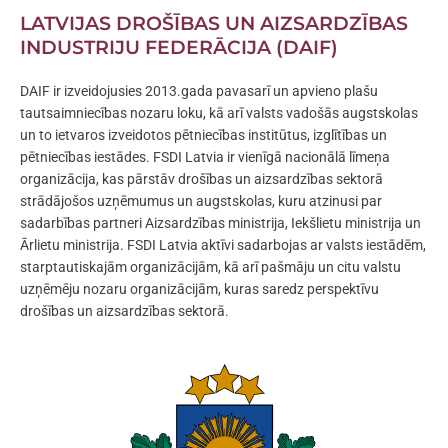
LATVIJAS DROŠĪBAS UN AIZSARDZĪBAS
INDUSTRIJU FEDERĀCIJA (DAIF)
DAIF ir izveidojusies 2013.gada pavasarī un apvieno plašu
tautsaimniecības nozaru loku, kā arī valsts vadošās augstskolas
un to ietvaros izveidotos pētniecības institūtus, izglītības un
pētniecības iestādes. FSDI Latvia ir vienīgā nacionālā līmeņa
organizācija, kas pārstāv drošības un aizsardzības sektorā
strādājošos uzņēmumus un augstskolas, kuru atzinusi par
sadarbības partneri Aizsardzības ministrija, Iekšlietu ministrija un
Ārlietu ministrija. FSDI Latvia aktīvi sadarbojas ar valsts iestādēm,
starptautiskajām organizācijām, kā arī pašmāju un citu valstu
uzņēmēju nozaru organizācijām, kuras saredz perspektīvu
drošības un aizsardzības sektorā.