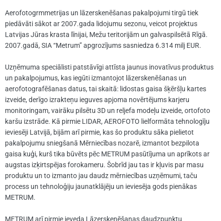
Aerofotogrmmetrijas un lāzerskenēšanas pakalpojumi tirgū tiek
piedāvāti sākot ar 2007.gada lidojumu sezonu, veicot projektus
Latvijas Jūras krasta līnijai, Mežu teritorijām un galvaspilsētā Rīgā.
2007.gadā, SIA “Metrum” apgrozījums sasniedza 6.314 milj EUR.
Uzņēmuma speciālisti patstāvīgi attīsta jaunus inovatīvus produktus
un pakalpojumus, kas iegūti izmantojot lāzerskenēšanas un
aerofotografēšanas datus, tai skaitā: lidostas gaisa šķēršļu kartes
izveide, derīgo izrakteņu ieguves apjoma novērtējums karjeru
monitoringam, vairāku pilsētu 3D un reljefa modeļu izveide, ortofoto
karšu izstrāde. Kā pirmie LIDAR, AEROFOTO lielformāta tehnologīju
ieviesēji Latvijā, bijām arī pirmie, kas šo produktu sāka pielietot
pakalpojumu sniegšanā Mērniecības nozarē, izmantot bezpilota
gaisa kuģi, kurš tika būvēts pēc METRUM pasūtījuma un aprīkots ar
augstas izķirtspējas forokameru. Šobrīd jau tas ir kļuvis par masu
produktu un to izmanto jau daudz mērniecības uzņēmumi, taču
process un tehnoloģiju jaunatklājēju un ieviesēja gods pienākas
METRUM.
METRUM arī pirmie ieveda Lāzerskenēšanas daudzpunktu