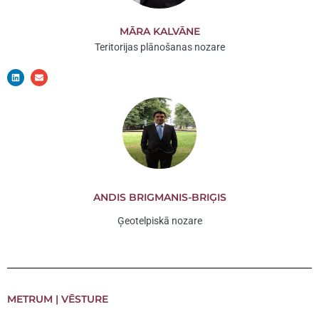
MĀRA KALVĀNE
Teritorijas plānošanas nozare
L
E
i
n
n
v
k
e
e
l
d
o
i
p
n
e
ANDIS BRIGMANIS-BRIĢIS
Ģeotelpiskā nozare
METRUM | VĒSTURE