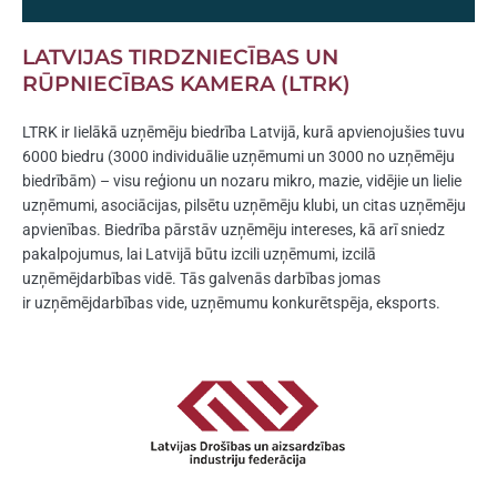
LATVIJAS TIRDZNIECĪBAS UN
RŪPNIECĪBAS KAMERA (LTRK)
LTRK ir
Iielākā uzņēmēju biedrība Latvijā, kurā apvienojušies tuvu
6000 biedru (3000 individuālie uzņēmumi un 3000 no uzņēmēju
biedrībām) – visu reģionu un nozaru mikro, mazie, vidējie un lielie
uzņēmumi, asociācijas, pilsētu uzņēmēju klubi, un citas uzņēmēju
apvienības. Biedrība pārstāv uzņēmēju intereses, kā arī sniedz
pakalpojumus, lai Latvijā būtu izcili uzņēmumi, izcilā
uzņēmējdarbības vidē. Tās galvenās darbības jomas
ir uzņēmējdarbības vide, uzņēmumu konkurētspēja, eksports.