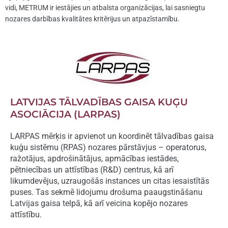
vidi, METRUM ir iestājies un atbalsta organizācijas, lai sasniegtu
nozares darbības kvalitātes kritērijus un atpazīstamību.
LATVIJAS TĀLVADĪBAS GAISA KUĢU
ASOCIĀCIJA (LARPAS)
LARPAS mērķis ir apvienot un koordinēt tālvadības gaisa
kuģu sistēmu (RPAS) nozares pārstāvjus – operatorus,
ražotājus, apdrošinātājus, apmācības iestādes,
pētniecības un attīstības (R&D) centrus, kā arī
likumdevējus, uzraugošās instances un citas iesaistītās
puses. Tas sekmē lidojumu drošuma paaugstināšanu
Latvijas gaisa telpā, kā arī veicina kopējo nozares
attīstību.