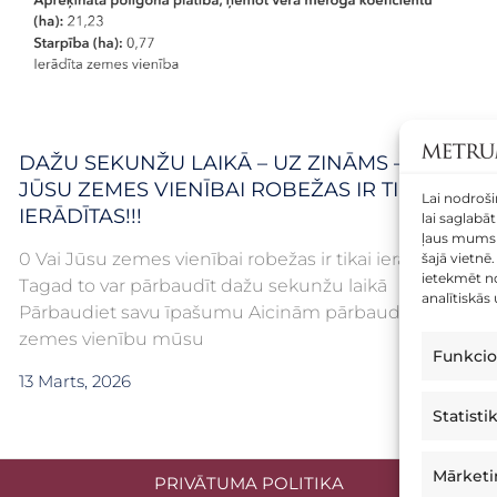
DAŽU SEKUNŽU LAIKĀ – UZ ZINĀMS – VAI
JŪSU ZEMES VIENĪBAI ROBEŽAS IR TIKAI
Lai nodroši
IERĀDĪTAS!!!
lai saglabā
ļaus mums 
0 Vai Jūsu zemes vienībai robežas ir tikai ierādītas?
šajā vietnē
ietekmēt no
Tagad to var pārbaudīt dažu sekunžu laikā
analītiskās
Pārbaudiet savu īpašumu Aicinām pārbaudīt savu
zemes vienību mūsu
Funkcio
13 Marts, 2026
Statisti
Mārket
PRIVĀTUMA POLITIKA