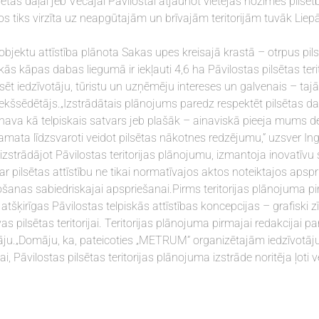
sētas daļai jeb Vecajai Pāvilostai atjaunot vietējās nozīmes pilsē
tiks virzīta uz neapgūtajām un brīvajām teritorijām tuvāk Liep
bjektu attīstība plānota Sakas upes kreisajā krastā – otrpus pil
ās kāpas dabas liegumā ir iekļauti 4,6 ha Pāvilostas pilsētas terit
ēt iedzīvotāju, tūristu un uzņēmēju intereses un galvenais – tajā
iekšsēdētājs.„Izstrādātais plānojums paredz respektēt pilsētas d
inava kā telpiskais satvars jeb plašāk – ainaviskā pieeja mums d
pamata līdzsvaroti veidot pilsētas nākotnes redzējumu,” uzsver In
rādājot Pāvilostas teritorijas plānojumu, izmantoja inovatīvu 
li par pilsētas attīstību ne tikai normatīvajos aktos noteiktajos aps
šanas sabiedriskajai apspriešanai.Pirms teritorijas plānojuma p
tšķirīgas Pāvilostas telpiskās attīstības koncepcijas – grafiski 
s pilsētas teritorijai. Teritorijas plānojuma pirmajai redakcijai 
otāju.„Domāju, ka, pateicoties „METRUM” organizētajām iedzīvotāj
Pāvilostas pilsētas teritorijas plānojuma izstrāde noritēja ļoti ve