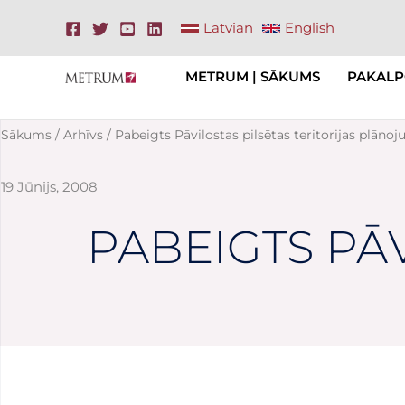
Skip
Latvian
English
to
content
METRUM | SĀKUMS
PAKALP
Sākums
/
Arhīvs
/ Pabeigts Pāvilostas pilsētas teritorijas plāno
19 Jūnijs, 2008
PABEIGTS PĀV