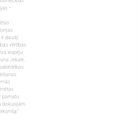
tbūvniecības
ājas –
sētas
orijas.
 ir daudz
abas vērtības
eva iespēju
guna Jekale,
sabiedrības
priešanas
irmās
zīmētas
par pamatu
u diskusijām
iksmīgi,”