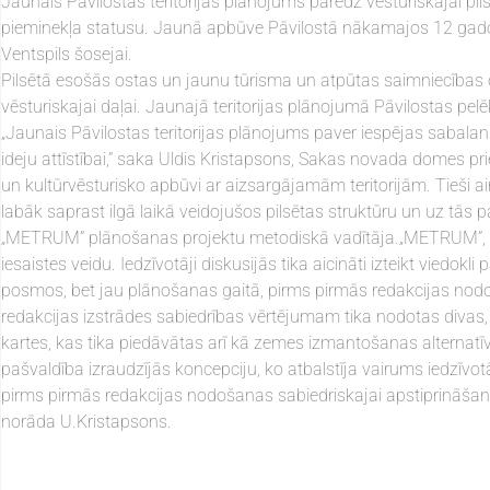
Jaunais Pāvilostas teritorijas plānojums paredz vēsturiskajai pil
pieminekļa statusu. Jaunā apbūve Pāvilostā nākamajos 12 gados 
Ventspils šosejai.
Pilsētā esošās ostas un jaunu tūrisma un atpūtas saimniecības o
vēsturiskajai daļai. Jaunajā teritorijas plānojumā Pāvilostas pelēk
„Jaunais Pāvilostas teritorijas plānojums paver iespējas sabalans
ideju attīstībai,” saka Uldis Kristapsons, Sakas novada domes pr
un kultūrvēsturisko apbūvi ar aizsargājamām teritorijām. Tieši a
labāk saprast ilgā laikā veidojušos pilsētas struktūru un uz tās 
„METRUM” plānošanas projektu metodiskā vadītāja.„METRUM”, izst
iesaistes veidu. Iedzīvotāji diskusijās tika aicināti izteikt viedok
posmos, bet jau plānošanas gaitā, pirms pirmās redakcijas nodo
redakcijas izstrādes sabiedrības vērtējumam tika nodotas divas, a
kartes, kas tika piedāvātas arī kā zemes izmantošanas alternatīva
pašvaldība izraudzījās koncepciju, ko atbalstīja vairums iedzīv
pirms pirmās redakcijas nodošanas sabiedriskajai apstiprināšanai, 
norāda U.Kristapsons.