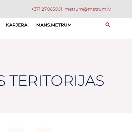
+371 27065001
metrum@metrum.lv
KARJERA
MANS.METRUM
S TERITORIJAS