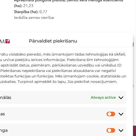
Pārvaldiet piekrišanu
VAI JŪSU ZEMES VIENĪBAI ROBEŽAS IR TIKAI
IERĀDĪTAS? TAGAD TO VAR PĀRBAUDĪT
nātu vislabāko pieredzi, mēs izmantojam tādas tehnoloģijas kā sīkfaili,
DAŽU SEKUNŽU LAIKĀ!
tu un/vai piekļūtu ierīces informācijai. Piekrišana šīm tehnoloģijām
apstrādāt datus, piemēram, pārlūkošanas uzvedību vai unikālus ID
0 Vai Jūsu zemes vienībai robežas ir tikai ierādītas?
. Piekrišanas nepiekrišana vai piekrišanas atsaukšana var negatīvi
teiktas funkcijas un funkcijas. Mēs izmantojam cookie, statistiskās un
Tagad to var pārbaudīt dažu sekunžu laikā Aicinām
 uzskaites. Turpinot apmeklēt šo lapu, Jūs piekrītat nosacījumiem.
pārbaudīt savu zemes vienību mūsu izveidotajā rīkā
–
nālās
Always active
13 Marts, 2026
kas
Statistikas
inga
Mārketinga