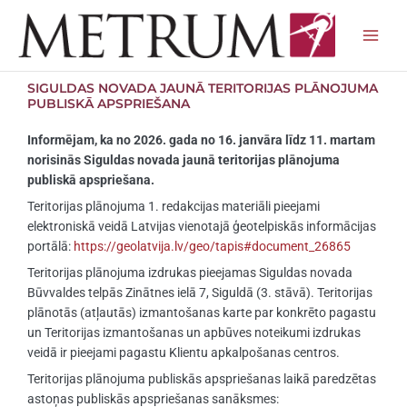
Skip
to
content
SIGULDAS NOVADA JAUNĀ TERITORIJAS PLĀNOJUMA
PUBLISKĀ APSPRIEŠANA
Informējam, ka no 2026. gada no 16. janvāra līdz 11. martam
norisinās Siguldas novada jaunā teritorijas plānojuma
publiskā apspriešana.
Teritorijas plānojuma 1. redakcijas materiāli pieejami
elektroniskā veidā Latvijas vienotajā ģeotelpiskās informācijas
portālā:
https://geolatvija.lv/geo/tapis#document_26865
Teritorijas plānojuma izdrukas pieejamas Siguldas novada
Būvvaldes telpās Zinātnes ielā 7, Siguldā (3. stāvā). Teritorijas
plānotās (atļautās) izmantošanas karte par konkrēto pagastu
un Teritorijas izmantošanas un apbūves noteikumi izdrukas
veidā ir pieejami pagastu Klientu apkalpošanas centros.
Teritorijas plānojuma publiskās apspriešanas laikā paredzētas
astoņas publiskās apspriešanas sanāksmes: