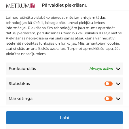
Pārvaldiet piekrišanu
Lai nodrošinātu vislabāko pieredzi, mēs izmantojam tādas
tehnoloģijas kā sīkfaili, lai saglabātu un/vai piekļūtu ierīces
informācijai. Piekrišana šīm tehnoloģijām ļaus mums apstrādāt
METRUM MĒRNIEKU SKOLAI PIRMAIS
datus, piemēram, pārlūkošanas uzvedību vai unikālus ID šajā vietnē.
IZLAIDUMS
Piekrišanas nepiekrišana vai piekrišanas atsaukšana var negatīvi
Piektdien, 17.jūlijā, “METRUM” centrālā biroja konferenču zālē
ietekmēt noteiktas funkcijas un funkcijas. Mēs izmantojam cookie,
pirmie “METRUM” Mērnieku skolas absolventi saņēma
statistiskās un analītiskās uzskaites. Turpinot apmeklēt šo lapu, Jūs
sertifikātus, kas apliecina, ka viņi ir sekmīgi apguvuši mērnieka
piekrītat nosacījumiem.
darbam nepieciešamās teorētiskās un praktiskās zināšanas
vispārējā ģeodēzijā un ģeodēzisko datu apstrādē, mērniecības
Funkcionālās
Always active
instrumentu un datorprogrammu pielietošanā, tahimetrijā un
topogrāfiskās uzmērīšanas darbu veikšanā.
Statistikas
Statistikas
Lasīt vairāk »»
Mārketinga
Mārketing
Labi
PRIVĀTUMA POLITIKA