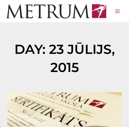
Skip
to
content
DAY: 23 JŪLIJS,
2015