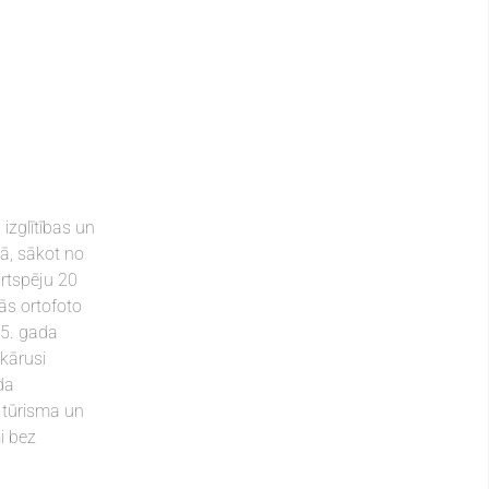
izglītības un
ā, sākot no
irtspēju 20
jās ortofoto
05. gada
skārusi
da
, tūrisma un
i bez