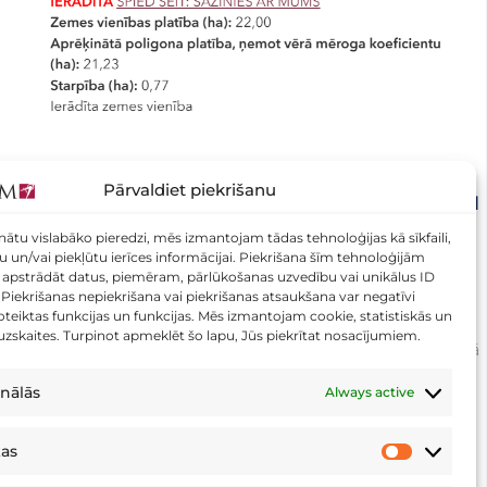
Pārvaldiet piekrišanu
VAI JŪSU ZEMES VIENĪBAI ROBEŽAS IR TIKAI
IERĀDĪTAS? TAGAD TO VAR PĀRBAUDĪT
nātu vislabāko pieredzi, mēs izmantojam tādas tehnoloģijas kā sīkfaili,
DAŽU SEKUNŽU LAIKĀ!
tu un/vai piekļūtu ierīces informācijai. Piekrišana šīm tehnoloģijām
apstrādāt datus, piemēram, pārlūkošanas uzvedību vai unikālus ID
0 Vai Jūsu zemes vienībai robežas ir tikai ierādītas?
. Piekrišanas nepiekrišana vai piekrišanas atsaukšana var negatīvi
teiktas funkcijas un funkcijas. Mēs izmantojam cookie, statistiskās un
Tagad to var pārbaudīt dažu sekunžu laikā Aicinām
 uzskaites. Turpinot apmeklēt šo lapu, Jūs piekrītat nosacījumiem.
pārbaudīt savu zemes vienību mūsu izveidotajā rīkā
–
nālās
Always active
13 Marts, 2026
kas
Statistikas