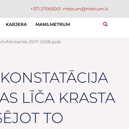
+371 27065001
metrum@metrum.lv
KARJERA
MANS.METRUM
o ortofotokartēs 2007.-2008.gads.
 KONSTATĀCIJA
RAS LĪČA KRASTA
SĒJOT TO