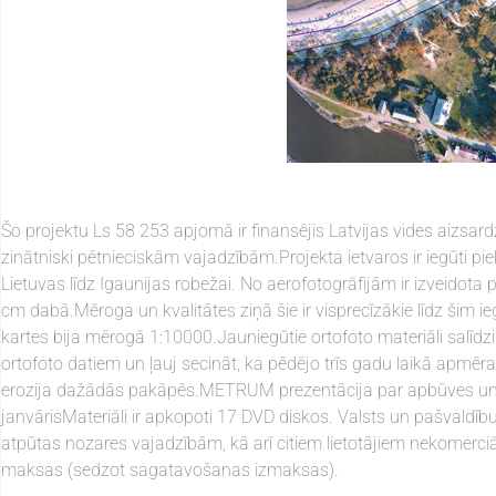
Šo projektu Ls 58 253 apjomā ir finansējis Latvijas vides aizsardz
zinātniski pētnieciskām vajadzībām.Projekta ietvaros ir iegūti 
Lietuvas līdz Igaunijas robežai. No aerofotogrāfijām ir izveidota p
cm dabā.Mēroga un kvalitātes ziņā šie ir visprecīzākie līdz šim iegū
kartes bija mērogā 1:10000.Jauniegūtie ortofoto materiāli salīdz
ortofoto datiem un ļauj secināt, ka pēdējo trīs gadu laikā apmēra
erozija dažādās pakāpēs.METRUM prezentācija par apbūves un kra
janvārisMateriāli ir apkopoti 17 DVD diskos. Valsts un pašvaldīb
atpūtas nozares vajadzībām, kā arī citiem lietotājiem nekomerciāla
maksas (sedzot sagatavošanas izmaksas).