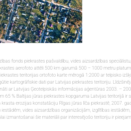
ības fonds piekrastes pašvaldību, vides aizsardzības speciālistu, 
piekrastes aerofoto attēli 500 km garumā 500 – 1000 metru platum
iekrastes teritorijas ortofoto karte mērogā 1:2000 ar telpisko izšķ
tie kartogrāfiskie dati par Latvijas piekrastes teritoriju. Līdzšinē
ināti ar Latvijas Ģeotelpiskās informācijas aģentūras 2003. – 20
m 65 % Baltijas jūras piekrastes kopgaruma Latvijas teritorijā ir 
sta erozijas konstatāciju Rīgas jūras līča piekrastē, 2007. ga
u iestādēm, vides aizsardzības organizācijām, izglītības iestādēm
i izmantošanai šie materiāli par interesējošo teritoriju ir pieejam