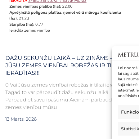
DAŽU SEKUNŽU LAIKĀ – UZ ZINĀMS – VAI
JŪSU ZEMES VIENĪBAI ROBEŽAS IR TIKAI
Lai nodroši
IERĀDĪTAS!!!
lai saglabā
ļaus mums 
0 Vai Jūsu zemes vienībai robežas ir tikai ierādītas?
šajā vietnē
ietekmēt no
Tagad to var pārbaudīt dažu sekunžu laikā
analītiskās
Pārbaudiet savu īpašumu Aicinām pārbaudīt savu
zemes vienību mūsu
Funkcio
13 Marts, 2026
Statisti