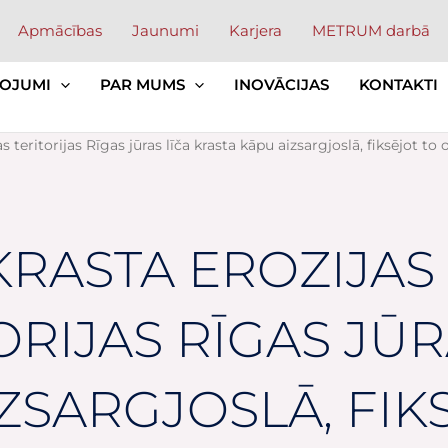
Apmācības
Jaunumi
Karjera
METRUM darbā
OJUMI
PAR MUMS
INOVĀCIJAS
KONTAKTI
s teritorijas Rīgas jūras līča krasta kāpu aizsargjoslā, fiksējot t
RASTA EROZIJAS
ORIJAS RĪGAS JŪ
ZSARGJOSLĀ, FIK