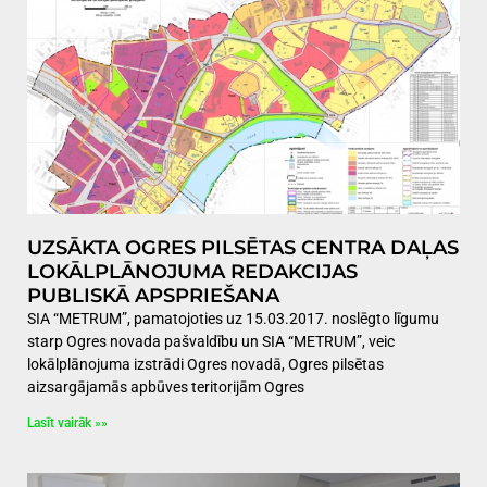
UZSĀKTA OGRES PILSĒTAS CENTRA DAĻAS
LOKĀLPLĀNOJUMA REDAKCIJAS
PUBLISKĀ APSPRIEŠANA
SIA “METRUM”, pamatojoties uz 15.03.2017. noslēgto līgumu
starp Ogres novada pašvaldību un SIA “METRUM”, veic
lokālplānojuma izstrādi Ogres novadā, Ogres pilsētas
aizsargājamās apbūves teritorijām Ogres
Lasīt vairāk »»