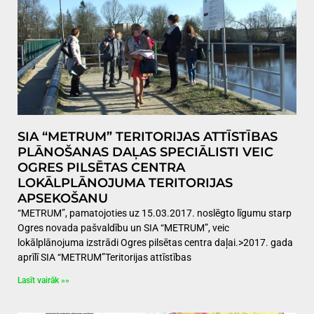
SIA “METRUM” TERITORIJAS ATTĪSTĪBAS
PLĀNOŠANAS DAĻAS SPECIĀLISTI VEIC
OGRES PILSĒTAS CENTRA
LOKĀLPLĀNOJUMA TERITORIJAS
APSEKOŠANU
“METRUM”, pamatojoties uz 15.03.2017. noslēgto līgumu starp
Ogres novada pašvaldību un SIA “METRUM”, veic
lokālplānojuma izstrādi Ogres pilsētas centra daļai.>2017. gada
aprīlī SIA “METRUM”Teritorijas attīstības
Lasīt vairāk »»