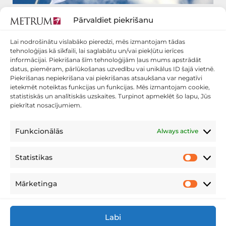
“METRUM” SĀK SNIEGT MĒRNIECĪBAS
Pārvaldiet piekrišanu
PAKALPOJUMUS GRUZIJĀ
2016. gada augustā, saskaņā ar noslēgto franšīzes līgumu,
Lai nodrošinātu vislabāko pieredzi, mēs izmantojam tādas
tehnoloģijas kā sīkfaili, lai saglabātu un/vai piekļūtu ierīces
darbību Gruzijā ir sācis mērniecības pakalpojumu uzņēmums
informācijai. Piekrišana šīm tehnoloģijām ļaus mums apstrādāt
“METRUM Georgia”. Šobrīd uzņēmums ir atvēris piecus birojus –
datus, piemēram, pārlūkošanas uzvedību vai unikālus ID šajā vietnē.
galvaspilsētā Tbilisi, kūrortpilsētā Batumi, Kutaisi, Gori un valsts
Piekrišanas nepiekrišana vai piekrišanas atsaukšana var negatīvi
austrumu daļā Telavi. Šogad plānots, ka uzņēmumā strādās 42
ietekmēt noteiktas funkcijas un funkcijas. Mēs izmantojam cookie,
darbinieki, bet nākamā gada laikā mērniecībā nodarbināto skaits
statistiskās un analītiskās uzskaites. Turpinot apmeklēt šo lapu, Jūs
uzņēmumā varētu pieaugt līdz 150-200 cilvēkiem. Franšīzes
piekrītat nosacījumiem.
devējs ir Latvijas lielākais mērniecības, teritorijas attīstības
plānošanas un ģeotelpisko pakalpojumu sniedzējs SIA
Funkcionālās
Always active
“METRUM”.
Lasīt vairāk »»
Statistikas
Statistikas
1
2
3
4
…
17
Mārketinga
Mārketing
Labi
PRIVĀTUMA POLITIKA