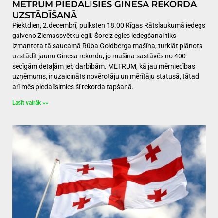
METRUM PIEDALĪSIES GINESA REKORDA
UZSTĀDĪŠANĀ
Piektdien, 2.decembrī, pulksten 18.00 Rīgas Rātslaukumā iedegs
galveno Ziemassvētku egli. Šoreiz egles iedegšanai tiks
izmantota tā saucamā Rūba Goldberga mašīna, turklāt plānots
uzstādīt jaunu Ginesa rekordu, jo mašīna sastāvēs no 400
secīgām detaļām jeb darbībām. METRUM, kā jau mērniecības
uzņēmums, ir uzaicināts novērotāju un mērītāju statusā, tātad
arī mēs piedalīsimies šī rekorda tapšanā.
Lasīt vairāk »»