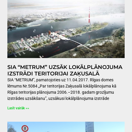
SIA “METRUM” UZSĀK LOKĀLPLĀNOJUMA
IZSTRĀDI TERITORIJAI ZAĶUSALĀ
SIA “METRUM”, pamatojoties uz 11.04.2017. Rīgas domes
lēmums Nr.5084 „Par teritorijas Zaķusalā lokālplānojuma kā
Rīgas teritorijas plānojuma 2006.–2018. gadam grozījumu
izstrādes uzsākšanu”, uzsākusi lokālplānojuma izstrāde
Lasīt vairāk »»