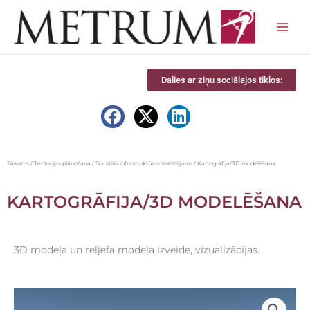
Skip
to
content
Dalies ar ziņu sociālajos tīklos:
Sākums
/
Teritorijas plānošana
/
Sociālās infrastruktūras izvērtējums
/ Kartogrāfija/3D modelēšana
KARTOGRĀFIJA/3D MODELĒŠANA
3D modeļa un reljefa modeļa izveide, vizualizācijas.