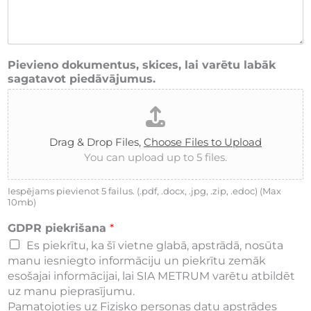
Pievieno dokumentus, skices, lai varētu labāk
sagatavot piedāvājumus.
Drag & Drop Files,
Choose Files to Upload
You can upload up to 5 files.
Iespējams pievienot 5 failus. (.pdf, .docx, .jpg, .zip, .edoc) (Max
10mb)
GDPR piekrišana
*
Es piekrītu, ka šī vietne glabā, apstrādā, nosūta
manu iesniegto informāciju un piekrītu zemāk
esošajai informācijai, lai SIA METRUM varētu atbildēt
uz manu pieprasījumu.
Pamatojoties uz Fizisko personas datu apstrādes