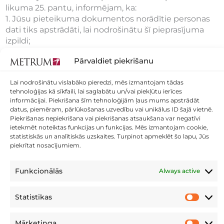
likuma 25. pantu, informējam, ka:
1. Jūsu pieteikuma dokumentos norādītie personas
dati tiks apstrādāti, lai nodrošinātu šī pieprasījuma
izpildi;
2. Iepriekš minētās Jūsu personas datu apstrādes
Pārvaldiet piekrišanu
pārzinis ir SIA "METRUM" (reģ.nr 40003388748),
kontaktinformācija: Ģertrūdes iela 47-3, Rīga, LV- 1011.
Lai nodrošinātu vislabāko pieredzi, mēs izmantojam tādas
3. Jūsu iesniegtā informācija tiks glabāta12 mēnešus
tehnoloģijas kā sīkfaili, lai saglabātu un/vai piekļūtu ierīces
pēc tā saņemšanas vai pastāvīgi, pēc līguma
informācijai. Piekrišana šīm tehnoloģijām ļaus mums apstrādāt
noslēgšanas.
datus, piemēram, pārlūkošanas uzvedību vai unikālus ID šajā vietnē.
4. Pieteikuma iesniedzējam ir apliecinājis, ka tam ir
Piekrišanas nepiekrišana vai piekrišanas atsaukšana var negatīvi
ietekmēt noteiktas funkcijas un funkcijas. Mēs izmantojam cookie,
tiesības iesniegt nosūtīto informāciju un ir atbildīgs
statistiskās un analītiskās uzskaites. Turpinot apmeklēt šo lapu, Jūs
par tās patiesumu.
piekrītat nosacījumiem.
Datu apstrādes noteikumi:
Privātuma politika
Funkcionālās
Always active
Nosūtīt
Statistikas
Statistika
Mārketinga
Mārketin