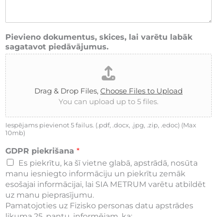
Pievieno dokumentus, skices, lai varētu labāk
sagatavot piedāvājumus.
Drag & Drop Files,
Choose Files to Upload
You can upload up to 5 files.
Iespējams pievienot 5 failus. (.pdf, .docx, .jpg, .zip, .edoc) (Max
10mb)
GDPR piekrišana
*
Es piekrītu, ka šī vietne glabā, apstrādā, nosūta
manu iesniegto informāciju un piekrītu zemāk
esošajai informācijai, lai SIA METRUM varētu atbildēt
uz manu pieprasījumu.
Pamatojoties uz Fizisko personas datu apstrādes
likuma 25. pantu, informējam, ka: