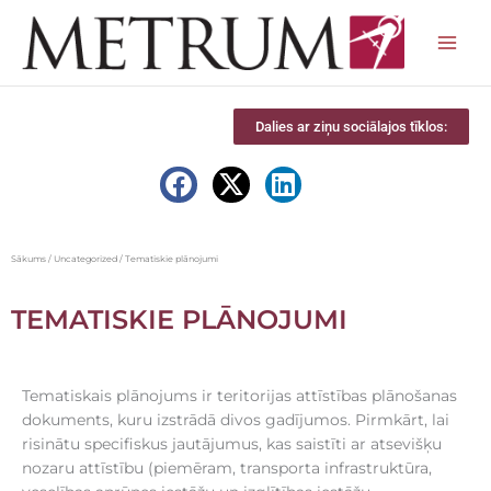
Skip
to
content
Dalies ar ziņu sociālajos tīklos:
Sākums
/
Uncategorized
/ Tematiskie plānojumi
TEMATISKIE PLĀNOJUMI
Tematiskais plānojums ir teritorijas attīstības plānošanas
dokuments, kuru izstrādā divos gadījumos. Pirmkārt, lai
risinātu specifiskus jautājumus, kas saistīti ar atsevišķu
nozaru attīstību (piemēram, transporta infrastruktūra,