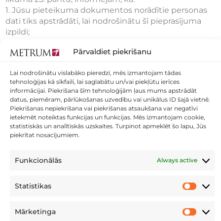
1. Jūsu pieteikuma dokumentos norādītie personas
dati tiks apstrādāti, lai nodrošinātu šī pieprasījuma
izpildi;
2. Iepriekš minētās Jūsu personas datu apstrādes
Pārvaldiet piekrišanu
pārzinis ir SIA "METRUM" (reģ.nr 40003388748),
kontaktinformācija: Ģertrūdes iela 47-3, Rīga, LV- 1011.
Lai nodrošinātu vislabāko pieredzi, mēs izmantojam tādas
3. Jūsu iesniegtā informācija tiks glabāta12 mēnešus
tehnoloģijas kā sīkfaili, lai saglabātu un/vai piekļūtu ierīces
pēc tā saņemšanas vai pastāvīgi, pēc līguma
informācijai. Piekrišana šīm tehnoloģijām ļaus mums apstrādāt
noslēgšanas.
datus, piemēram, pārlūkošanas uzvedību vai unikālus ID šajā vietnē.
4. Pieteikuma iesniedzējam ir apliecinājis, ka tam ir
Piekrišanas nepiekrišana vai piekrišanas atsaukšana var negatīvi
ietekmēt noteiktas funkcijas un funkcijas. Mēs izmantojam cookie,
tiesības iesniegt nosūtīto informāciju un ir atbildīgs
statistiskās un analītiskās uzskaites. Turpinot apmeklēt šo lapu, Jūs
par tās patiesumu.
piekrītat nosacījumiem.
Datu apstrādes noteikumi:
Privātuma politika
Funkcionālās
Always active
Nosūtīt
Statistikas
Statistika
Mārketinga
Mārketin