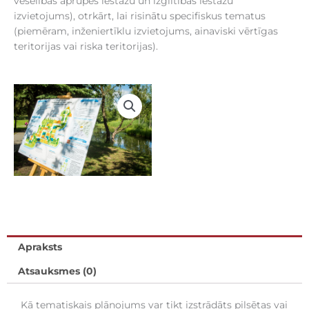
veselības aprūpes iestāžu un izglītības iestāžu
izvietojums), otrkārt, lai risinātu specifiskus tematus
(piemēram, inženiertīklu izvietojums, ainaviski vērtīgas
teritorijas vai riska teritorijas).
Apraksts
Atsauksmes (0)
Kā tematiskais plānojums var tikt izstrādāts pilsētas vai