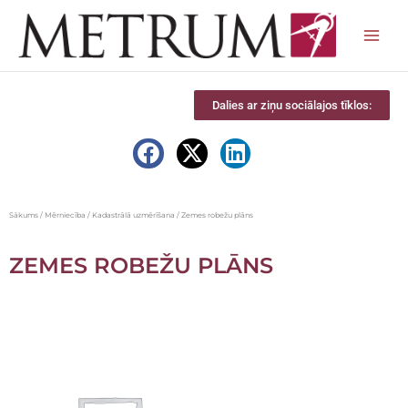
Skip
to
content
Dalies ar ziņu sociālajos tīklos:
Sākums
/
Mērniecība
/
Kadastrālā uzmērīšana
/ Zemes robežu plāns
ZEMES ROBEŽU PLĀNS