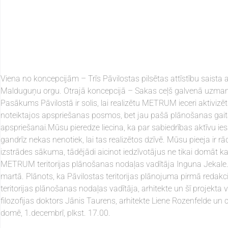
Viena no koncepcijām – Trīs Pāvilostas pilsētas attīstību saista
Malduguņu orgu. Otrajā koncepcijā – Sakas ceļš galvenā uzmanība
Pasākums Pāvilostā ir solis, lai realizētu METRUM ieceri aktivizēt
noteiktajos apspriešanas posmos, bet jau pašā plānošanas gait
apspriešanai.Mūsu pieredze liecina, ka par sabiedrības aktīvu ies
gandrīz nekas nenotiek, lai tas realizētos dzīvē. Mūsu pieeja ir 
izstrādes sākuma, tādējādi aicinot iedzīvotājus ne tikai domāt ka
METRUM teritorijas plānošanas nodaļas vadītāja Inguna Jekale.P
martā. Plānots, ka Pāvilostas teritorijas plānojuma pirmā red
teritorijas plānošanas nodaļas vadītāja, arhitekte un šī projekta 
filozofijas doktors Jānis Taurens, arhitekte Liene Rozenfelde un 
domē, 1.decembrī, plkst. 17.00.