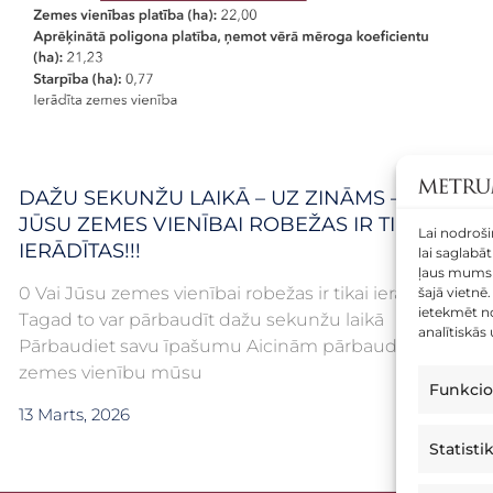
DAŽU SEKUNŽU LAIKĀ – UZ ZINĀMS – VAI
JŪSU ZEMES VIENĪBAI ROBEŽAS IR TIKAI
Lai nodroši
IERĀDĪTAS!!!
lai saglabā
ļaus mums 
0 Vai Jūsu zemes vienībai robežas ir tikai ierādītas?
šajā vietnē
ietekmēt no
Tagad to var pārbaudīt dažu sekunžu laikā
analītiskās
Pārbaudiet savu īpašumu Aicinām pārbaudīt savu
zemes vienību mūsu
Funkcio
13 Marts, 2026
Statisti