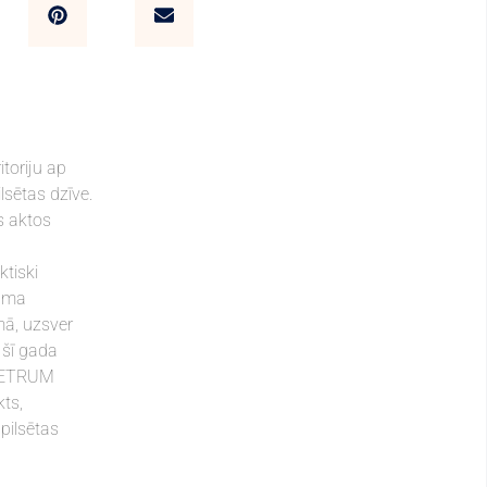
toriju ap
lsētas dzīve.
s aktos
ktiski
juma
mā, uzsver
 šī gada
 METRUM
kts,
pilsētas