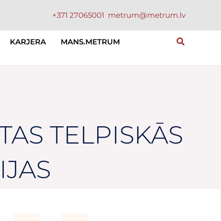
+371 27065001
metrum@metrum.lv
KARJERA
MANS.METRUM
TAS TELPISKĀS
IJAS