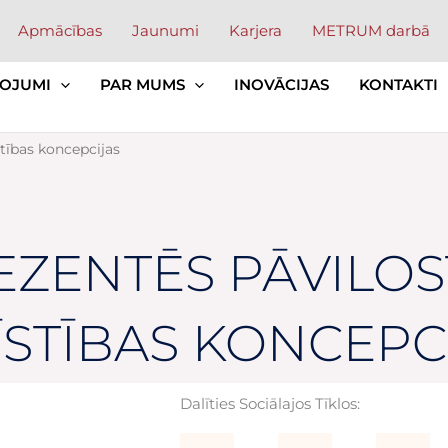
Apmācības
Jaunumi
Karjera
METRUM darbā
OJUMI
PAR MUMS
INOVĀCIJAS
KONTAKTI
tības koncepcijas
ZENTĒS PĀVILOS
ĪSTĪBAS KONCEPC
Dalīties Sociālajos Tīklos: