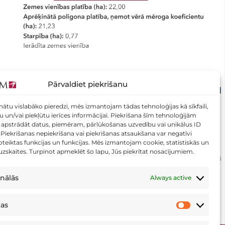
Pārvaldiet piekrišanu
VAI JŪSU ZEMES VIENĪBAI ROBEŽAS IR TIKAI
IERĀDĪTAS? TAGAD TO VAR PĀRBAUDĪT
nātu vislabāko pieredzi, mēs izmantojam tādas tehnoloģijas kā sīkfaili,
DAŽU SEKUNŽU LAIKĀ!
tu un/vai piekļūtu ierīces informācijai. Piekrišana šīm tehnoloģijām
apstrādāt datus, piemēram, pārlūkošanas uzvedību vai unikālus ID
0 Vai Jūsu zemes vienībai robežas ir tikai ierādītas?
. Piekrišanas nepiekrišana vai piekrišanas atsaukšana var negatīvi
teiktas funkcijas un funkcijas. Mēs izmantojam cookie, statistiskās un
Tagad to var pārbaudīt dažu sekunžu laikā Aicinām
 uzskaites. Turpinot apmeklēt šo lapu, Jūs piekrītat nosacījumiem.
pārbaudīt savu zemes vienību mūsu izveidotajā rīkā
–
nālās
Always active
13 Marts, 2026
kas
Statistikas