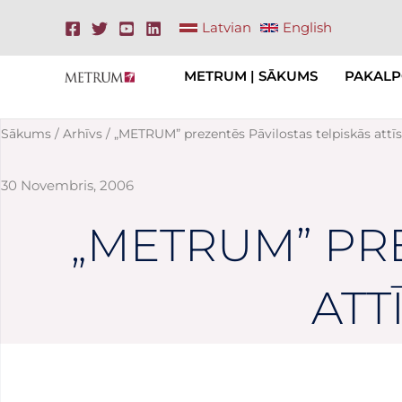
Skip
Latvian
English
to
content
METRUM | SĀKUMS
PAKALP
Sākums
/
Arhīvs
/ „METRUM” prezentēs Pāvilostas telpiskās attīs
30 Novembris, 2006
„METRUM” PRE
ATT