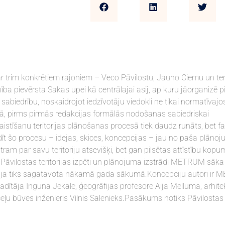
 ar trim konkrētiem rajoniem – Veco Pāvilostu, Jauno Ciemu un teri
 pievērsta Sakas upei kā centrālajai asij, ap kuru jāorganizē pi
 sabiedrību, noskaidrojot iedzīvotāju viedokli ne tikai normatīvajo
ā, pirms pirmās redakcijas formālās nodošanas sabiedriskai
aistīšanu teritorijas plānošanas procesā tiek daudz runāts, bet fa
rādīt šo procesu – idejas, skices, koncepcijas – jau no paša plāno
tram par savu teritoriju atsevišķi, bet gan pilsētas attīstību kopu
āvilostas teritorijas izpēti un plānojuma izstrādi METRUM sāka
akcija tiks sagatavota nākamā gada sākumā.Koncepciju autori ir
vadītāja Inguna Jekale, ģeogrāfijas profesore Aija Melluma, arhite
ceļu būves inženieris Vilnis Salenieks.Pasākums notiks Pāvilostas 