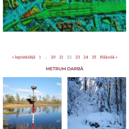
« Iepriekšējā
1
…
20
21
22
23
24
25
Nākošā »
METRUM DARBĀ