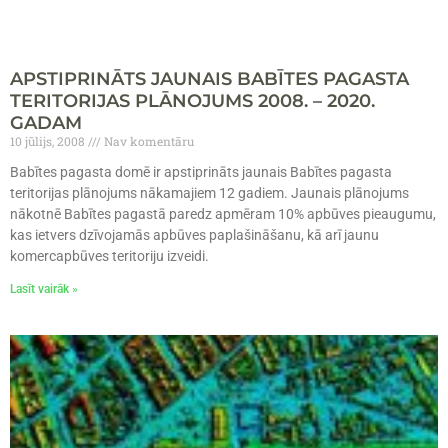
APSTIPRINĀTS JAUNAIS BABĪTES PAGASTA
TERITORIJAS PLĀNOJUMS 2008. – 2020.
GADAM
10 jūlijs, 2008
Nav komentāru
Babītes pagasta domē ir apstiprināts jaunais Babītes pagasta
teritorijas plānojums nākamajiem 12 gadiem. Jaunais plānojums
nākotnē Babītes pagastā paredz apmēram 10% apbūves pieaugumu,
kas ietvers dzīvojamās apbūves paplašināšanu, kā arī jaunu
komercapbūves teritoriju izveidi.
Lasīt vairāk »