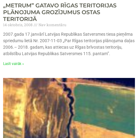
„METRUM” GATAVO RĪGAS TERITORIJAS
PLĀNOJUMA GROZĪJUMUS OSTAS
TERITORIJĀ
14 oktobris, 2008
Nav komentāru
2007.gada 17.janvārī Latvijas Republikas Satversmes tiesa pieņēma
spriedumu lietā Nr. 2007-11-03 „Par Rīgas teritorijas plānojuma daļas
2006.– 2018. gadam, kas attiecas uz Rīgas brīvostas teritoriju,
atbilstību Latvijas Republikas Satversmes 115. pantam”.
Lasīt vairāk »