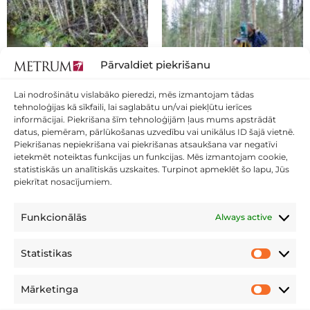
Pārvaldiet piekrišanu
Lai nodrošinātu vislabāko pieredzi, mēs izmantojam tādas
tehnoloģijas kā sīkfaili, lai saglabātu un/vai piekļūtu ierīces
informācijai. Piekrišana šīm tehnoloģijām ļaus mums apstrādāt
datus, piemēram, pārlūkošanas uzvedību vai unikālus ID šajā vietnē.
Piekrišanas nepiekrišana vai piekrišanas atsaukšana var negatīvi
ietekmēt noteiktas funkcijas un funkcijas. Mēs izmantojam cookie,
statistiskās un analītiskās uzskaites. Turpinot apmeklēt šo lapu, Jūs
piekrītat nosacījumiem.
Funkcionālās
Always active
Statistikas
Statistikas
Mārketinga
Mārketing