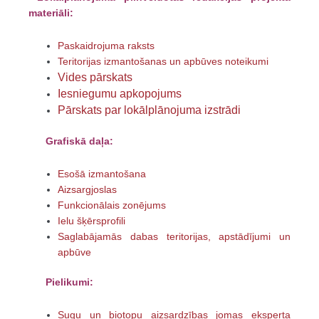
materiāli:
Paskaidrojuma raksts
Teritorijas izmantošanas un apbūves noteikumi
Vides pārskats
Iesniegumu apkopojums
Pārskats par lokālplānojuma izstrādi
Grafiskā daļa:
Esošā izmantošana
Aizsargjoslas
Funkcionālais zonējums
Ielu šķērsprofili
Saglabājamās dabas teritorijas, apstādījumi un
apbūve
Pielikumi:
Sugu un biotopu aizsardzības jomas eksperta