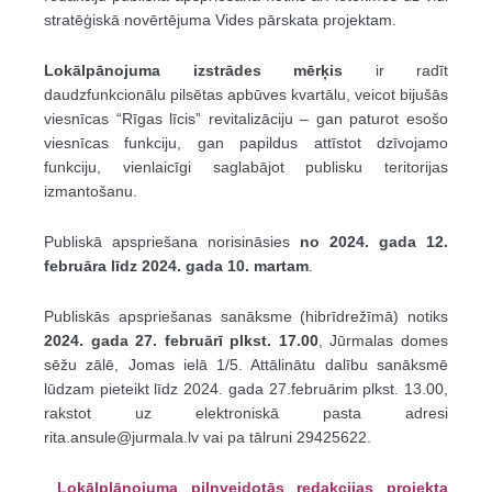
stratēģiskā novērtējuma Vides pārskata projektam.
Lokālpānojuma izstrādes mērķis
ir radīt
daudzfunkcionālu pilsētas apbūves kvartālu, veicot bijušās
viesnīcas “Rīgas līcis” revitalizāciju – gan paturot esošo
viesnīcas funkciju, gan papildus attīstot dzīvojamo
funkciju, vienlaicīgi saglabājot publisku teritorijas
izmantošanu.
Publiskā apspriešana norisināsies
no 2024. gada 12.
februāra līdz 2024. gada 10. martam
.
Publiskās apspriešanas sanāksme (hibrīdrežīmā) notiks
2024. gada 27. februārī plkst. 17.00
, Jūrmalas domes
sēžu zālē, Jomas ielā 1/5. Attālinātu dalību sanāksmē
lūdzam pieteikt līdz 2024. gada 27.februārim plkst. 13.00,
rakstot uz elektroniskā pasta adresi
rita.ansule@jurmala.lv vai pa tālruni 29425622.
Lokālplānojuma pilnveidotās redakcijas projekta