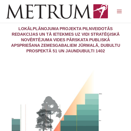
Skip
to
content
LOKĀLPLĀNOJUMA PROJEKTA PILNVEIDOTĀS
REDAKCIJAS UN TĀ IETEKMES UZ VIDI STRATĒĢISKĀ
NOVĒRTĒJUMA VIDES PĀRSKATA PUBLISKĀ
APSPRIEŠANA ZEMESGABALIEM JŪRMALĀ, DUBULTU
PROSPEKTĀ 51 UN JAUNDUBULTI 1402