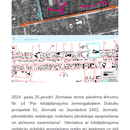
2024. gada 25.janvārī Jūrmalas dome pieņēma lēmumu
Nr. 14 “Par lokālplānojuma zemesgabaliem Dubultu
prospektā 51, Jūrmalā un Jaundubuli 1402, Jūrmalā,
pilnveidotās redakcijas nodošanu pbuliskajai apspriešanai
un atzinumu saņemšanai”. Vienlaikus ar lokālplānojuma
redakciju publiskā apspriešana notiks arī ietekmes uz vidi