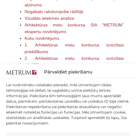
atzinums
Nogabalu raksturojošie rādītāji
Vizuālās ietekmes analīze
Arhitektūras metu konkursa SIA “METRUM”
ekspertu novērtējums
Koku novērtējums
1. Arhitektūras metu konkursa izvirzītais
priekšlikums
2. Arhitektūras metu konkursa izvirzītais
priekšlikums
Pārvaldiet piekrišanu
3. Arhitektūras metu konkursa izvirzītais
priekšlikums
Lai nodrošinātu vislabāko pieredzi, mēs izmantojam tādas
4. Arhitektūras metu konkursa izvirzītais
tehnoloģijas kā sīkfaili, lai saglabātu un/vai piekļūtu ierīces
priekšlikums
informācijai. Piekrišana šīm tehnoloģijām ļaus mums apstrādāt
Tehniskā inventarizācija
datus, piemēram, pārlūkošanas uzvedību vai unikālus ID šajā vietnē.
Piekrišanas nepiekrišana vai piekrišanas atsaukšana var negatīvi
ietekmēt noteiktas funkcijas un funkcijas. Mēs izmantojam cookie,
statistiskās un analītiskās uzskaites. Turpinot apmeklēt šo lapu, Jūs
piekrītat nosacījumiem.
Dalies ar ziņu sociālajos tīklos: